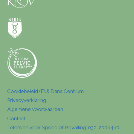
Cookiebeleid (EU) Dana Centrum
Privacyverklaring
Algemene voorwaarden
Contact
Telefoon voor Spoed of Bevalling: 030-2006460