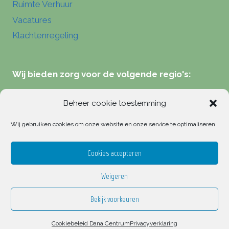
Ruimte Verhuur
Vacatures
Klachtenregeling
Wij bieden zorg voor de volgende regio's:
Verloskundigen Zeist
Beheer cookie toestemming
Verloskundigen Hilversum
Wij gebruiken cookies om onze website en onze service te optimaliseren.
Verloskundigen Driebergen
Verloskundigen Bilthoven
Cookies accepteren
Weigeren
Bekijk voorkeuren
© 2026 Dana Centrum holistische verloskunde
Cookiebeleid Dana Centrum
Privacyverklaring