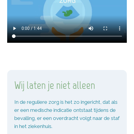
Wij laten je niet alleen
In de reguliere zorg is het zo ingericht, dat als
er een medische indicatie ontstaat tijdens de
bevalling, er een overdracht volgt naar de staf
in het ziekenhuis.