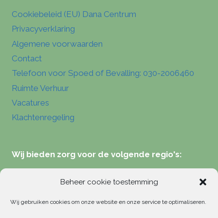
Cookiebeleid (EU) Dana Centrum
Privacyverklaring
Algemene voorwaarden
Contact
Telefoon voor Spoed of Bevalling: 030-2006460
Ruimte Verhuur
Vacatures
Klachtenregeling
Wij bieden zorg voor de volgende regio's:
Verloskundigen Zeist
Beheer cookie toestemming
Verloskundigen Hilversum
Wij gebruiken cookies om onze website en onze service te optimaliseren.
Verloskundigen Driebergen