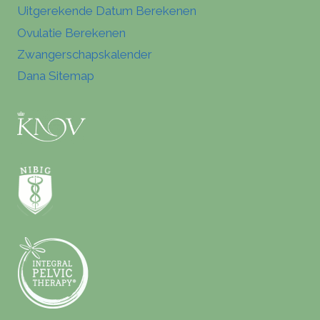
Uitgerekende Datum Berekenen
Ovulatie Berekenen
Zwangerschapskalender
Dana Sitemap