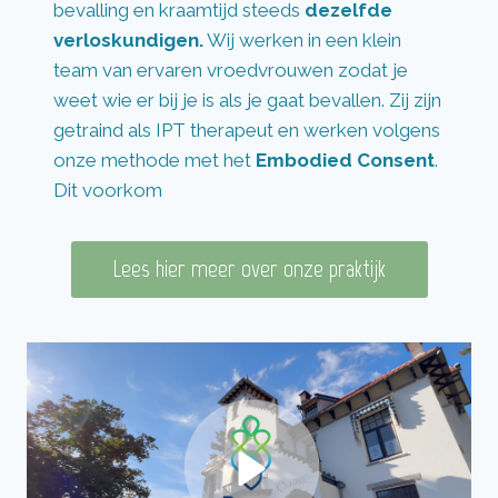
bevalling en kraamtijd steeds
dezelfde
verloskundigen.
Wij werken in een klein
team van ervaren vroedvrouwen zodat je
weet wie er bij je is als je gaat bevallen. Zij zijn
getraind als IPT therapeut en werken volgens
onze methode met het
Embodied Consent
.
Dit voorkom
Lees hier meer over onze praktijk