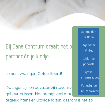
Aanmelden
bij Dana
Bij Dana Centrum draait het om jou, je
Agenda &
Winkel
partner én je kindje.
Luister de
podcasts
gratis
Je bent zwanger! Gefeliciteerd!
informatiegesprek
Verloskunde
Zwanger zijn en bevallen zijn levensveranderende
keuzepakketten
gebeurtenissen. Het brengt veel moois maar kan
tegelijk intens en uitdagend zijn, daarom is het zo