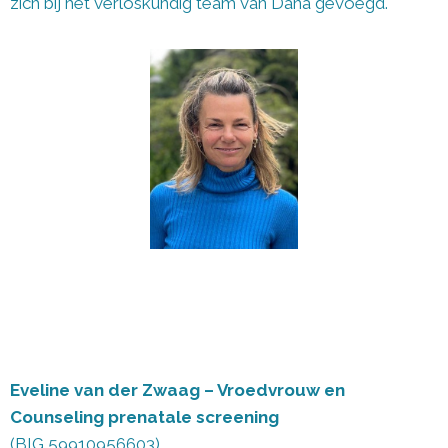
zich bij het verloskundig team van Dana gevoegd.
Eveline van der Zwaag
– Vroedvrouw en
Counseling prenatale screening
(BIG 59910956603)