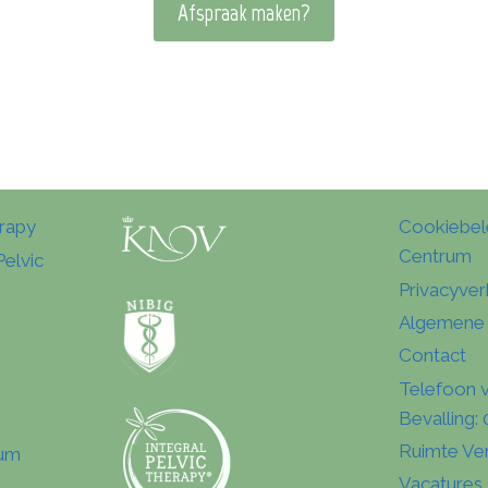
Afspraak maken?
erapy
Cookiebel
Centrum
Pelvic
Privacyver
Algemene
Contact
Telefoon 
Bevalling
Ruimte Ve
tum
Vacatures