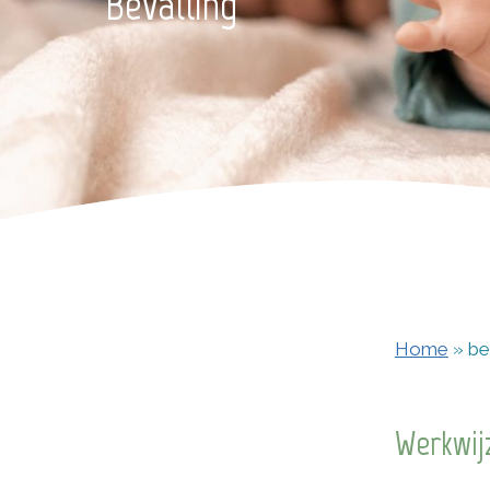
Bevalling
Home
»
be
Werkwij