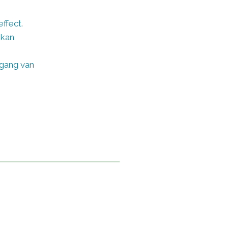
ffect.
 kan
rgang van