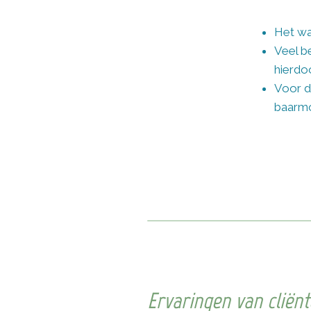
Het wa
Veel b
hierdoo
Voor d
baarmo
Ervaringen van cliën