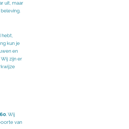
r uit, maar
 beleving.
 hebt,
ng kun je
rouwen en
Wij zijn er
rkwijze
460
. Wij
boorte van