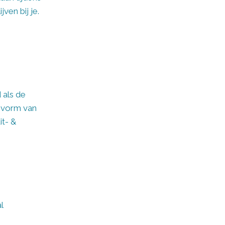
ven bij je.
g
 als de
e vorm van
it- &
l