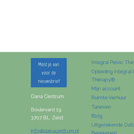
Integral Pelvic Th
Meld je aan
Opleiding Integral 
voor de
Therapy®
nieuwsbrief
Mijn account
Dana Centrum
Ruimte Verhuur
Tarieven
Boulevard 19
Blog
3707 BL Zeist
Uitgerekende Da
info@danacentrum.nl
Berekenen