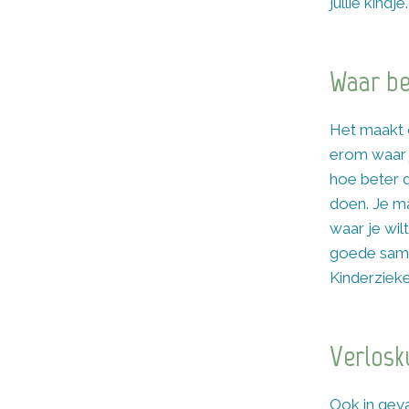
jullie kindje.
Waar be
Het maakt on
erom waar j
hoe beter d
doen. Je m
waar je wil
goede same
Kinderzieke
Verlosk
Ook in geval