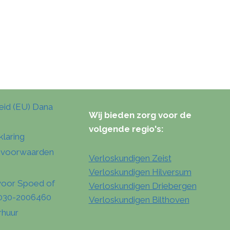
eid (EU) Dana
Wij bieden zorg voor de
volgende regio's:
klaring
 voorwaarden
Verloskundigen Zeist
Verloskundigen Hilversum
voor Spoed of
Verloskundigen Driebergen
: 030-2006460
Verloskundigen Bilthoven
rhuur