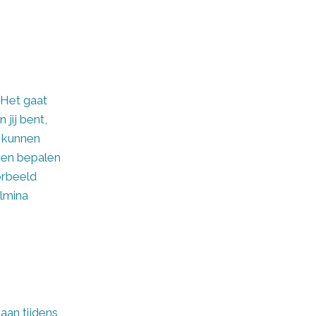
. Het gaat
jij bent,
k kunnen
nen bepalen
orbeeld
lmina
taan tijdens