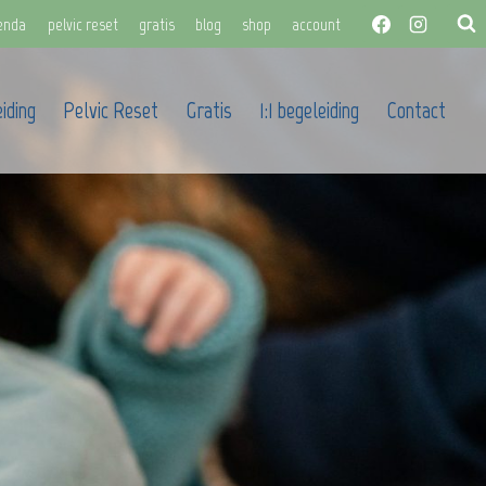
enda
pelvic reset
gratis
blog
shop
account
iding
Pelvic Reset
Gratis
1:1 begeleiding
Contact