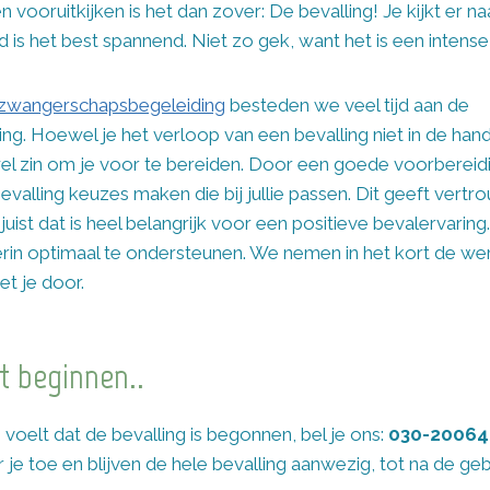
vooruitkijken is het dan zover: De bevalling! Je kijkt er naa
ijd is het best spannend. Niet zo gek, want het is een intense
zwangerschapsbegeleiding
besteden we veel tijd aan de
ng. Hoewel je het verloop van een bevalling niet in de hand
el zin om je voor te bereiden. Door een goede voorbereidi
bevalling keuzes maken die bij jullie passen. Dit geeft vert
uist dat is heel belangrijk voor een positieve bevalervaring. 
ierin optimaal te ondersteunen. We nemen in het kort de we
et je door.
t beginnen..
voelt dat de bevalling is begonnen, bel je ons:
030-2006
je toe en blijven de hele bevalling aanwezig, tot na de ge