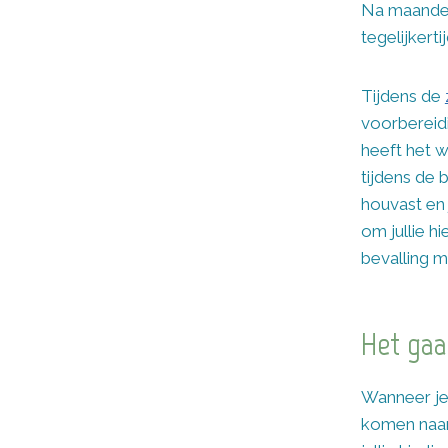
Na maanden 
tegelijkert
Tijdens de
voorbereidi
heeft het w
tijdens de 
houvast en j
om jullie h
bevalling m
Het gaa
Wanneer je 
komen naar 