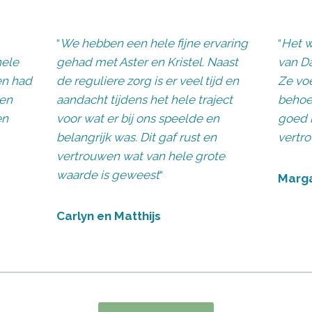
“
We hebben een hele fijne ervaring
“
Het 
hele
gehad met Aster en Kristel. Naast
van Da
en had
de reguliere zorg is er veel tijd en
Ze vo
gen
aandacht tijdens het hele traject
behoef
en
voor wat er bij ons speelde en
goed n
belangrijk was. Dit gaf rust en
vertro
vertrouwen wat van hele grote
waarde is geweest
“
Marga
Carlyn en Matthijs