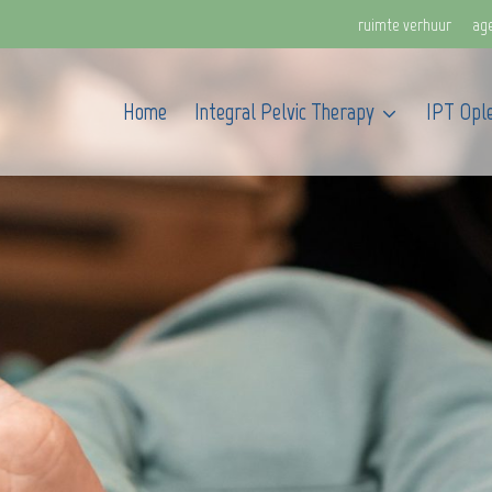
ruimte verhuur
ag
Home
Integral Pelvic Therapy
IPT Ople