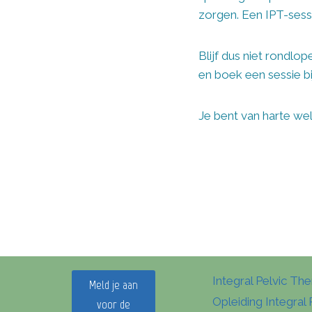
zorgen. Een IPT-sess
Blijf dus niet rondl
en boek een sessie bi
Je bent van harte w
Integral Pelvic Th
Meld je aan
Opleiding Integral 
voor de