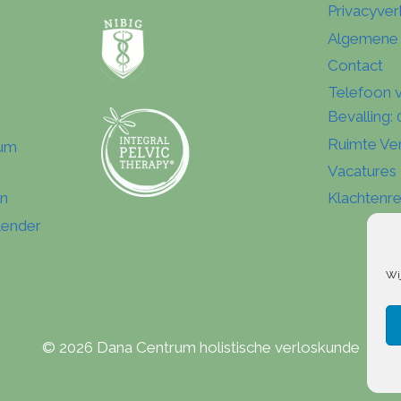
Privacyver
Algemene
Contact
Telefoon 
Bevalling
Ruimte Ve
tum
Vacatures
en
Klachtenre
lender
Wi
© 2026 Dana Centrum holistische verloskunde