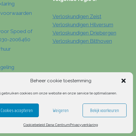
klaring
 voorwaarden
Verloskundigen Zeist
Verloskundigen Hilversum
voor Spoed of
Verloskundigen Driebergen
: 030-2006460
Verloskundigen Bilthoven
rhuur
geling
Beheer cookie toestemming
j gebruiken cookies om onze website en onze service te optimaliseren.
Cookies accepteren
Weigeren
Bekijk voorkeuren
Cookiebeleid Dana Centrum
Privacyverklaring