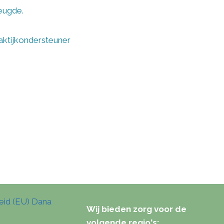
reugde.
aktijkondersteuner
eid (EU) Dana
Wij bieden zorg voor de
volgende regio's: