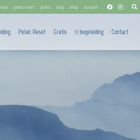
enda
pelvic reset
gratis
blog
shop
account
iding
Pelvic Reset
Gratis
1:1 begeleiding
Contact