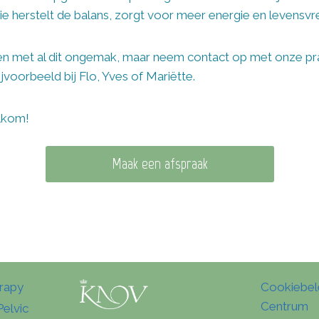
ie herstelt de balans, zorgt voor meer energie en levensv
open met al dit ongemak, maar neem contact op met onze pr
jvoorbeeld bij Flo, Yves of Mariëtte.
elkom!
Maak een afspraak
erapy
Cookiebel
Centrum
Pelvic