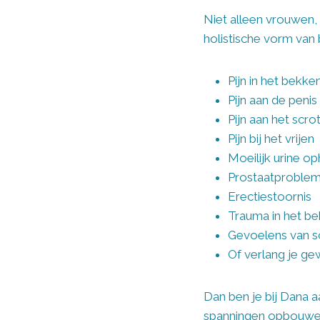
Niet alleen vrouwen
holistische vorm van 
Pijn in het bekk
Pijn aan de penis
Pijn aan het scr
Pijn bij het vrijen
Moeilijk urine o
Prostaatproble
Erectiestoornis
Trauma in het b
Gevoelens van s
Of verlang je g
Dan ben je bij Dana a
spanningen opbouwen.