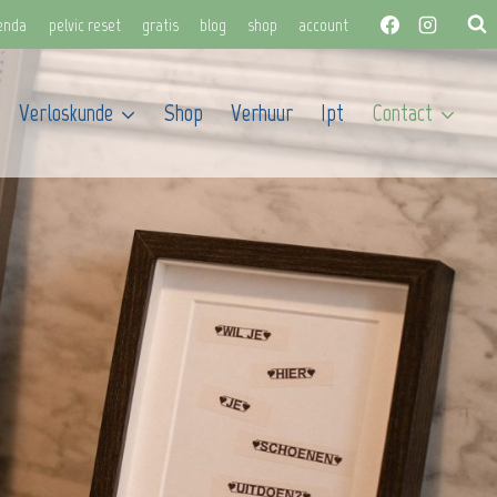
enda
pelvic reset
gratis
blog
shop
account
Verloskunde
Shop
Verhuur
Ipt
Contact