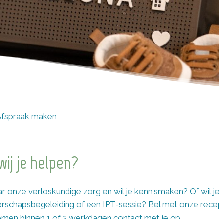
Afspraak maken
ij je helpen?
r onze verloskundige zorg en wil je kennismaken? Of wil je
chapsbegeleiding of een IPT-sessie? Bel met onze recept
 nemen binnen 1 of 2 werkdagen contact met je op.