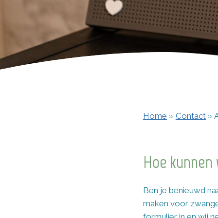
Home
»
Contact
»
Hoe kunnen w
Ben je benieuwd naa
maken voor zwangers
formulier in en wij