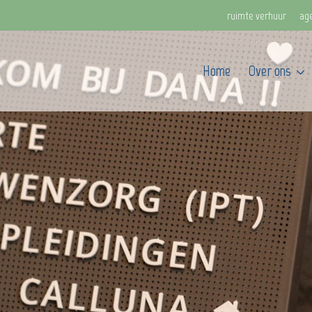
ruimte verhuur
ag
Home
Over ons