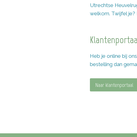
Utrechtse Heuvelrug
welkom. Twijfel je?
Klantenportaa
Heb je online bij on
bestelling dan gemak
Naar klantenportaal