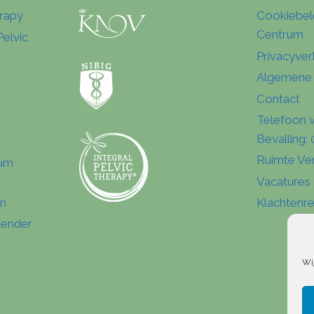
erapy
Cookiebel
Centrum
Pelvic
Privacyver
Algemene
Contact
Telefoon 
Bevalling
Ruimte Ve
tum
Vacatures
en
Klachtenre
lender
Wi