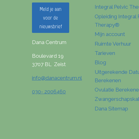
Integral Pelvic Th
Meld je aan
Opleiding Integral 
voor de
Therapy®
nieuwsbrief
Mijn account
Dana Centrum
Ruimte Verhuur
Tarieven
Boulevard 19
Blog
3707 BL Zeist
Uitgerekende Da
info@danacentrum.nl
Berekenen
Ovulatie Bereken
030- 2006460
Zwangerschapska
Dana Sitemap