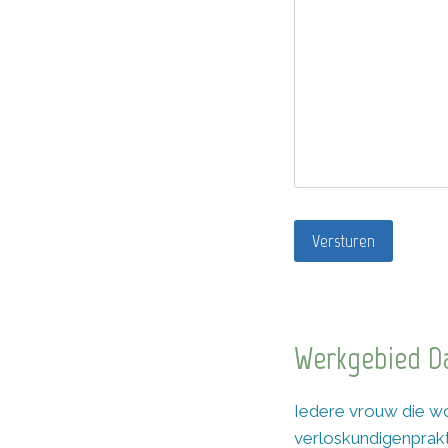
Versturen
Werkgebied D
Iedere vrouw die wo
verloskundigenprakti