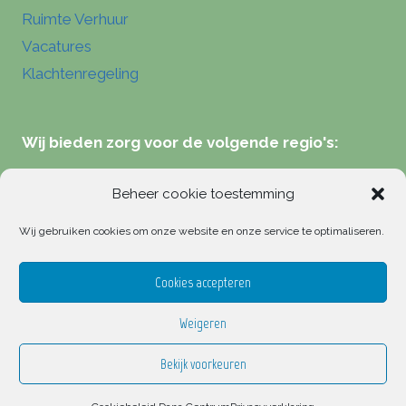
Ruimte Verhuur
Vacatures
Klachtenregeling
Wij bieden zorg voor de volgende regio's:
Verloskundigen Zeist
Beheer cookie toestemming
Verloskundigen Hilversum
Wij gebruiken cookies om onze website en onze service te optimaliseren.
Verloskundigen Driebergen
Verloskundigen Bilthoven
Cookies accepteren
Weigeren
Bekijk voorkeuren
© 2026 Dana Centrum holistische verloskunde