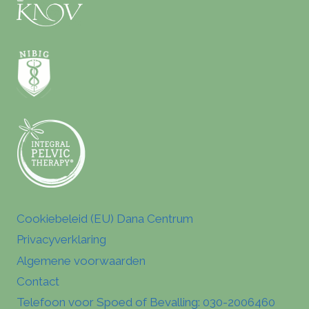
Cookiebeleid (EU) Dana Centrum
Privacyverklaring
Algemene voorwaarden
Contact
Telefoon voor Spoed of Bevalling: 030-2006460