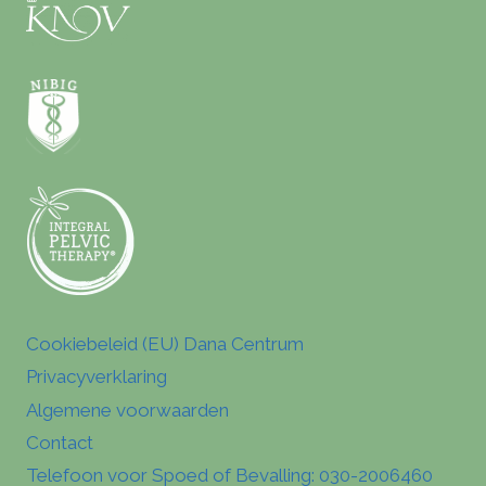
Cookiebeleid (EU) Dana Centrum
Privacyverklaring
Algemene voorwaarden
Contact
Telefoon voor Spoed of Bevalling: 030-2006460