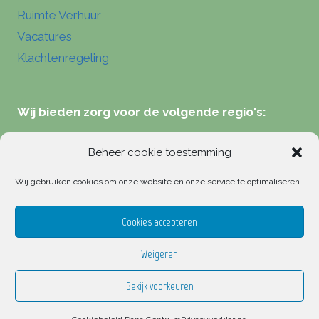
Ruimte Verhuur
Vacatures
Klachtenregeling
Wij bieden zorg voor de volgende regio's:
Verloskundigen Zeist
Beheer cookie toestemming
Verloskundigen Hilversum
Wij gebruiken cookies om onze website en onze service te optimaliseren.
Verloskundigen Driebergen
Verloskundigen Bilthoven
Cookies accepteren
Weigeren
Bekijk voorkeuren
© 2026 Dana Centrum holistische verloskunde