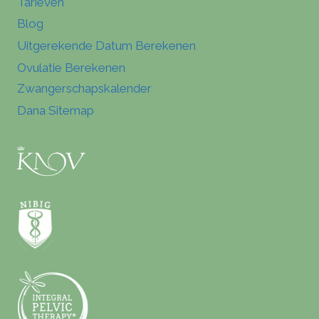
Tarieven
Blog
Uitgerekende Datum Berekenen
Ovulatie Berekenen
Zwangerschapskalender
Dana Sitemap