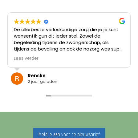
De allerbeste verloskundige zorg die je je kunt
wensen! Ik gun dit ieder stel. Zowel de
begeleiding tijdens de zwangerschap, als
tijdens de bevalling en ook de nazorg was super
persoonlijk en betrokken.
Lees verder
Wij hadden best wat vervelende ervaringen
achter de rug op dit gebied. Hierdoor was er
Renske
veel angst voor wat er mis kon gaan in de
2 jaar geleden
zwangerschap, en tijdens de bevalling. Voor
deze angst en onzekerheid was alle ruimte en
begrip. Goede gesprekken, extra controles en
mooie IPT sessies om in het vertrouwen te
zakken. De angst was hiermee niet weg, maar
er ontstond wel vertrouwen naast de angst.
Uiteindelijk leidde dit tot een super mooie
Meld je aan voor de nieuwsbrief