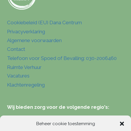
Cookiebeleid (EU) Dana Centrum
Privacyverklaring
Algemene voorwaarden
Contact
Telefoon voor Spoed of Bevalling: 030-2006460
Ruimte Verhuur
Vacatures
Klachtenregeling
Wij bieden zorg voor de volgende regio's:
Verloskundigen Zeist
Beheer cookie toestemming